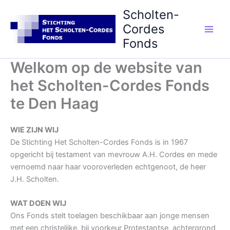
Ga
Scholten-
naar
Cordes
de
Main
Fonds
inhoud
Men
Welkom op de website van
het Scholten-Cordes Fonds
te Den Haag
WIE ZIJN WIJ
De Stichting Het Scholten-Cordes Fonds is in 1967
opgericht bij testament van mevrouw A.H. Cordes en mede
vernoemd naar haar vooroverleden echtgenoot, de heer
J.H. Scholten.
WAT DOEN WIJ
Ons Fonds stelt toelagen beschikbaar aan jonge mensen
met een christelijke, bij voorkeur Protestantse, achtergrond