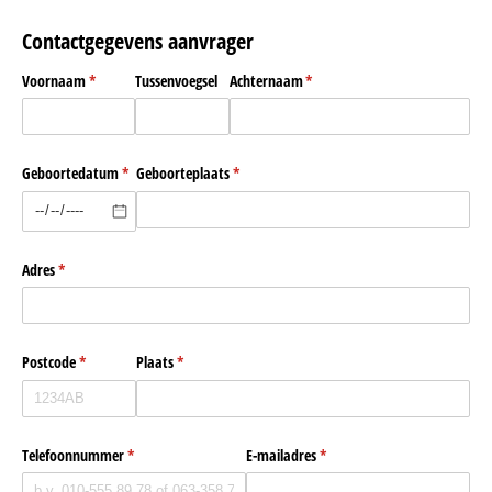
Contactgegevens aanvrager
Voornaam
(is vereist)
*
Tussenvoegsel
Achternaam
(is vereist)
*
Geboortedatum
(is vereist)
*
Geboorteplaats
(is vereist)
*
Adres
(is vereist)
*
Postcode
(is vereist)
*
Plaats
(is vereist)
*
Telefoonnummer
(is vereist)
*
E-mailadres
(is vereist)
*