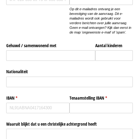
Op dit e-mailadres ontvang je een
bevestiging van de aanvraag. Dit e-
mailadres wordt ook gebruikt voor
verdere berichten over jullie aanvraag.
Geen e-mail ontvangen? Kijk dan eerst in
de map 'ongewenste e-mail' of 'spam'.
Gehuwd /​ samenwonend met
Aantal kinderen
Nationaliteit
IBAN
(is vereist)
*
Tenaamstelling IBAN
(is vereist)
*
Waaruit blijkt dat u een christelijke achtergrond heeft