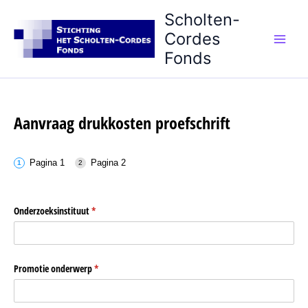
Ga
Scholten-
naar
Cordes
de
Main
Fonds
inhoud
Men
Aanvraag drukkosten proefschrift
Pagina 1
Pagina 2
Onderzoeksinstituut
(is vereist)
*
Promotie onderwerp
(is vereist)
*