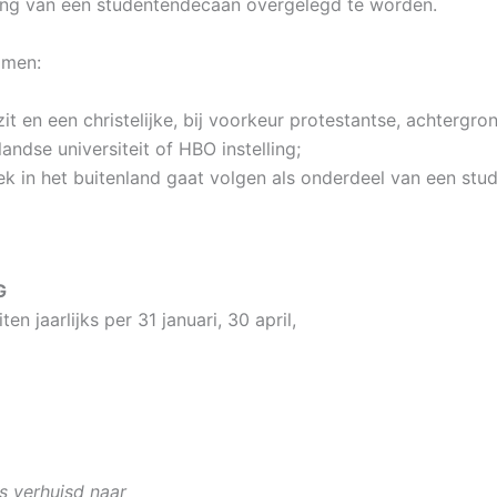
ring van een studentendecaan overgelegd te worden.
 men:
t en een christelijke, bij voorkeur protestantse, achtergron
ndse universiteit of HBO instelling;
k in het buitenland gaat volgen als onderdeel van een stud
G
n jaarlijks per 31 januari, 30 april,
s verhuisd naar